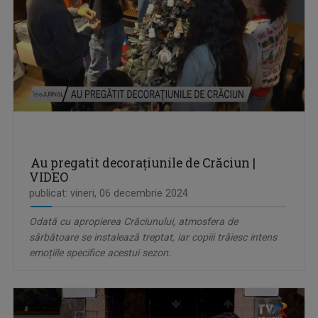
Au pregatit decorațiunile de Crăciun |
VIDEO
publicat: vineri, 06 decembrie 2024
Odată cu apropierea Crăciunului, atmosfera de
sărbătoare se instalează treptat, iar copiii trăiesc intens
emoțiile specifice acestui sezon.