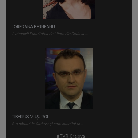
LOREDANA BERNEANU
A absolvit Facultatea de Litere din Craiova ...
CAP DE AFIŞ
La TVR Craiova, spectacolul vine la tine în ...
TIBERIUS MUȘUROI
S-a născut la Craiova şi este licenţiat al ...
#TVR Craiova