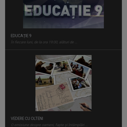
EDUCAȚIE 9
În fiecare luni, de la ora 19:00, alături de ...
VEDERE CU OLTENI
O emisiune despre oameni, fapte şi întâmplări ...