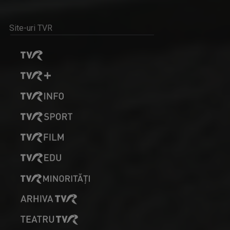
Site-uri TVR
TOȚI ÎMPREUNĂ
TVR Craiova te invită să descoperi tradițiile ...
CLAUDIA PREDILĂ
Absolventă a Facultății de Litere, ...
LUMEA DE APROAPE
Reportaje despre comunitatea în care trăim, ...