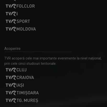
CONSTANTIN CRĂIȚOIU
Sociolog. Predă metodologia cercetării, ...
Acoperire
SPIRIT ȘI CREDINȚĂ
TVR acoperă cele mai importante evenimente la nivel naţional,
Părintele Marius Resceanu și invitații săi ...
prin cele cinci studiouri teritoriale:
SIMONA MUȘUROI
Lucrează la TVR Craiova încă de când era ...