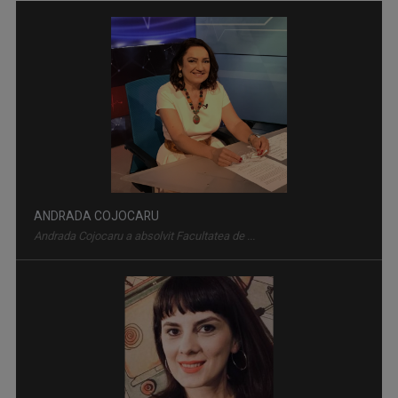
CU CĂRȚILE PE FAȚĂ
O emisiune despre cultură și creatorii ...
ANDRADA COJOCARU
Andrada Cojocaru a absolvit Facultatea de ...
CARAVANA TVR3
Caravana TVR 3 ajunge în Oltenia, în locuri ...