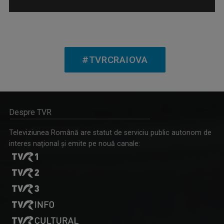
SATUL MEU
Proiecte, bani europeni, noutăți legislative, ...
#TVRCRAIOVA
Despre TVR
DORU CIOLACU
Doru Ciolacu lucrează în presă din 1994. A ...
Televiziunea Română are statut de serviciu public autonom de
interes naţional şi emite pe nouă canale:
TABLETA DE SĂNĂTATE
Medici și specialiști din domeniul sănătății, ...