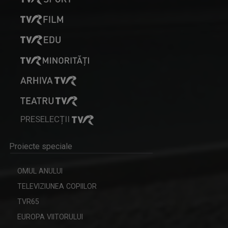
ACTUAL REGIONAL
PRESELECȚII
Actualitatea socială regională este dezbătută ...
Proiecte speciale
OMUL ANULUI
TELEVIZIUNEA COPIILOR
TVR65
EUROPA VIITORULUI