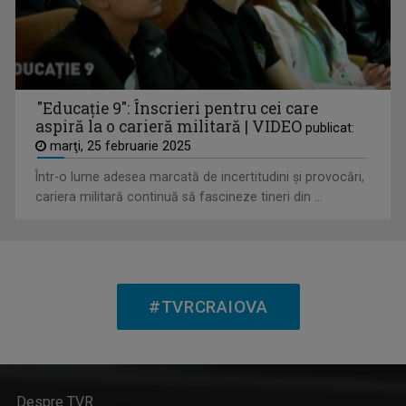
CAP DE AFIŞ
"Educație 9": Înscrieri pentru cei care
La TVR Craiova, spectacolul vine la tine în ...
aspiră la o carieră militară | VIDEO
publicat:
marţi, 25 februarie 2025
Într-o lume adesea marcată de incertitudini și provocări,
cariera militară continuă să fascineze tineri din ...
#TVRCRAIOVA
CULT@RT
Cărți importante, expoziții și spectacole de ...
Despre TVR