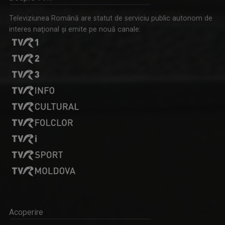
Televiziunea Română are statut de serviciu public autonom de
interes naţional şi emite pe nouă canale:
SPIRIT ȘI CREDINȚĂ
Părintele Marius Resceanu și invitații săi ...
Acoperire