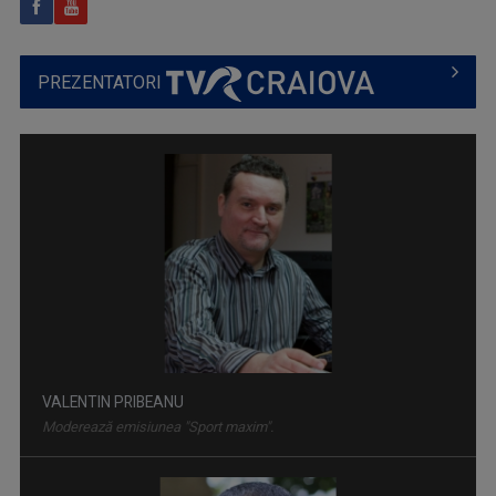
PREZENTATORI
VALENTIN PRIBEANU
Moderează emisiunea "Sport maxim".