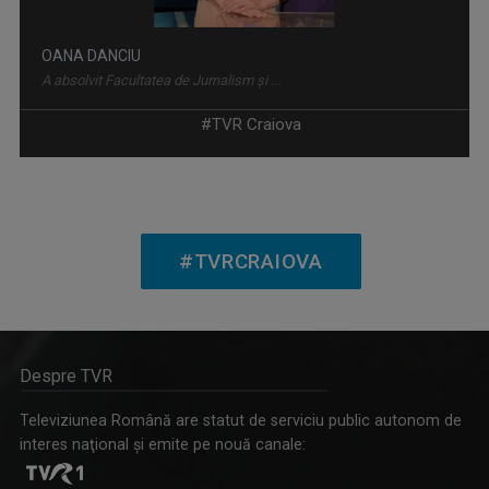
OANA DANCIU
A absolvit Facultatea de Jurnalism și ...
#TVR Craiova
#TVRCRAIOVA
Despre TVR
SIMONA MUȘUROI
Lucrează la TVR Craiova încă de când era ...
Televiziunea Română are statut de serviciu public autonom de
interes naţional şi emite pe nouă canale: