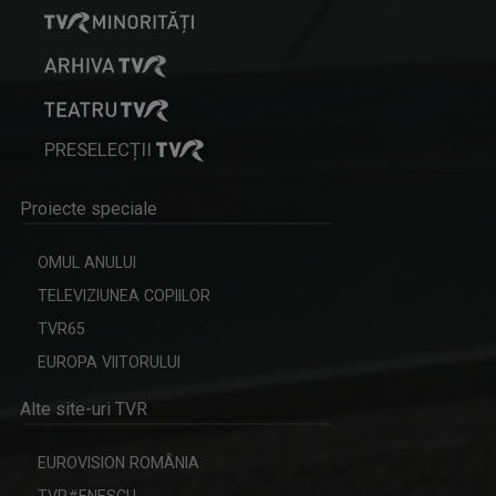
PRESELECȚII
CLAUDIA PREDILĂ
Proiecte speciale
Absolventă a Facultății de Litere, ...
OMUL ANULUI
TELEVIZIUNEA COPIILOR
TVR65
EUROPA VIITORULUI
Alte site-uri TVR
EUROVISION ROMÂNIA
TVR#ENESCU