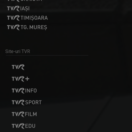
DAN IONESCU
Dan Ionescu moderează joia, în direct la TVR ...
Site-uri TVR
MARGA BULUGEAN
Jurnalist la Compartimentul Minorități. În ...