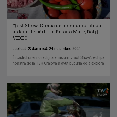
"Țăst Show: Ciorbă de ardei umpluți cu
ardei iute pârlit la Poiana Mare, Dolj |
VIDEO
publicat:
duminică, 24 noiembrie 2024
În cadrul unei noi ediții a emisiunii „Țăst Show”, echipa
noastră de la TVR Craiova a avut bucuria de a explora
...