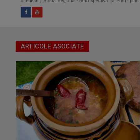
oltenesc", "Actual Regional - Retrospectiva" și "Prim - plan 
ARTICOLE ASOCIATE