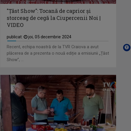
La TVR Craiova a venit în anul 2002 şi a
"Țăst Show": Tocană de caprior și
fost ...
storceag de cegă la Ciupercenii Noi |
VIDEO
ROBERT UNGUREANU
Robert Ungureanu prezintă "Telejurnal
publicat:
joi, 05 decembrie 2024
Regional".
Recent, echipa noastră de la TVR Craiova a avut
plăcerea de a prezenta o nouă ediție a emisiunii „Țăst
MIRELA GIODEA
Show”, ...
Jurnalist cu experiență în mai multe
zone ale ...
ANDRADA COJOCARU
Andrada Cojocaru a absolvit Facultatea
de ...
SIMONA MUȘUROI
Lucrează la TVR Craiova încă de când