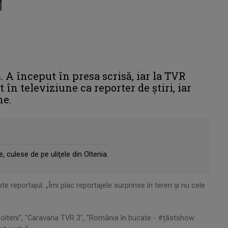
. A început în presa scrisă, iar la TVR
 în televiziune ca reporter de ştiri, iar
me.
 culese de pe uliţele din Oltenia.
e reportajul. „Îmi plac reportajele surprinse în teren şi nu cele
olteni", "Caravana TVR 3", "România în bucate - #țăstshow