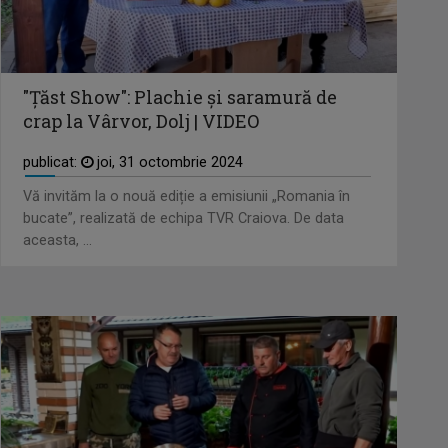
era ...
"Țăst Show": Plachie și saramură de
crap la Vârvor, Dolj | VIDEO
publicat:
joi, 31 octombrie 2024
Vă invităm la o nouă ediție a emisiunii „Romania în
bucate”, realizată de echipa TVR Craiova. De data
aceasta, ...