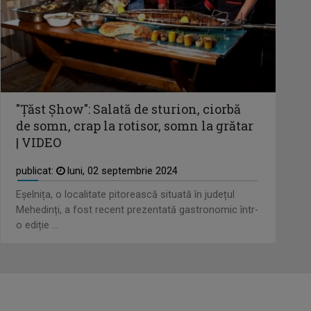
"Țăst Șhow": Salată de sturion, ciorbă
de somn, crap la rotisor, somn la grătar
| VIDEO
publicat:
luni, 02 septembrie 2024
Eșelnița, o localitate pitorească situată în județul
Mehedinți, a fost recent prezentată gastronomic într-
o ediție ...