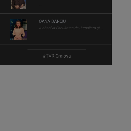
...
OANA DANCIU
A absolvit Facultatea de Jurnalism și ...
ADRIANA OBROCEA
#TVR Craiova
Adriana Obrocea prezintă "Telejurnal
Regional".
TIBERIUS MUȘUROI
S-a născut la Craiova şi este licenţiat al
...
CLAUDIA PREDILĂ
Absolventă a Facultății de Litere, ...