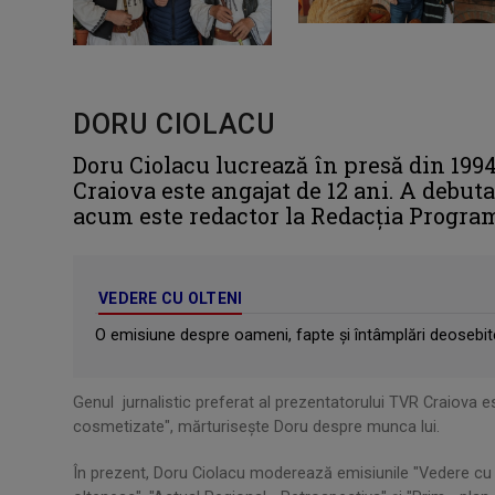
DORU CIOLACU
Doru Ciolacu lucrează în presă din 1994
Craiova este angajat de 12 ani. A debutat
acum este redactor la Redacţia Progra
VEDERE CU OLTENI
O emisiune despre oameni, fapte şi întâmplări deosebite,
Genul jurnalistic preferat al prezentatorului TVR Craiova est
cosmetizate", mărturiseşte Doru despre munca lui.
În prezent, Doru Ciolacu moderează emisiunile "Vedere cu 