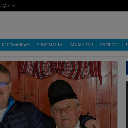
ul@tvr.ro
RECOMANDĂRI
PROGRAM TV
CANALE TVR
PROIECTE