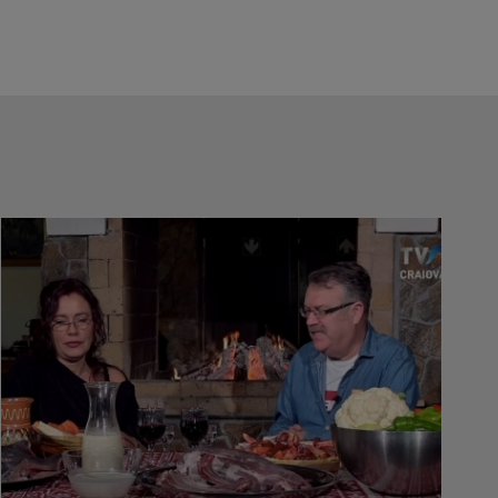
CONSTANTIN CRĂIȚOIU
Sociolog. Predă metodologia cercetării,
...
VALENTIN PRIBEANU
Moderează emisiunea "Sport maxim".
ANDREI MARINAȘ
A absolvit Facultatea de Ştiinţe Sociale,
...
LUIZA PARASCHIVU
Din iulie 2022, face parte din echipa ...
SIMONA CARAULEANU