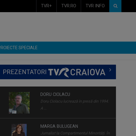
TVR+
TVR.RO
TVR INFO
PROIECTE SPECIALE
PREZENTATORI
DORU CIOLACU
Doru Ciolacu lucrează în presă din 1994.
A ...
MARGA BULUGEAN
Jurnalist la Compartimentul Minorități. În