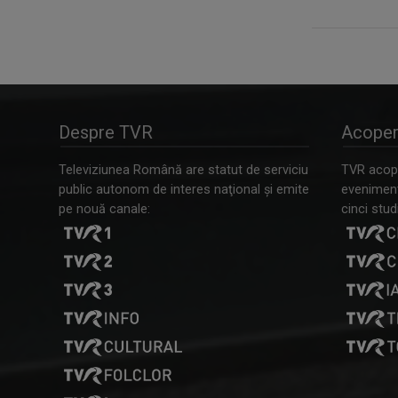
Despre TVR
Acoper
Televiziunea Română are statut de serviciu
TVR acope
public autonom de interes naţional şi emite
evenimente
pe nouă canale:
cinci studi