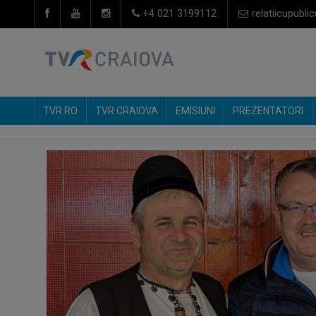
+4 021 3199112
relatiicupublic
TVR.RO
TVR CRAIOVA
EMISIUNI
PREZENTATORI