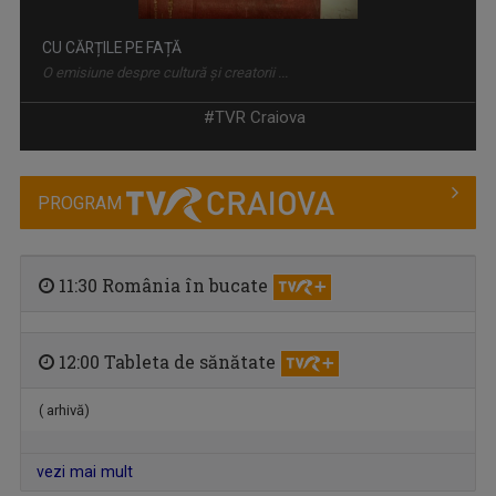
CU CĂRȚILE PE FAȚĂ
O emisiune despre cultură și creatorii ...
#TVR Craiova
PROGRAM
11:30 România în bucate
12:00 Tableta de sănătate
CAP DE AFIŞ
La TVR Craiova, spectacolul vine la tine în ...
( arhivă)
vezi mai mult