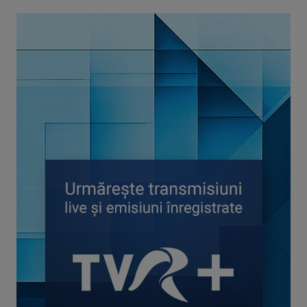
SPIRIT ȘI CREDINȚĂ
Părintele Marius Resceanu și invitații săi ...