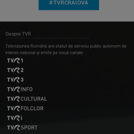
#TVRCRAIOVA
TVR Craiova te invită să descoperi tradițiile ...
Despre TVR
Televiziunea Română are statut de serviciu public autonom de
interes naţional şi emite pe nouă canale:
SPORT MAXIM
Dezvăluie telespectatorilor performanţele ...