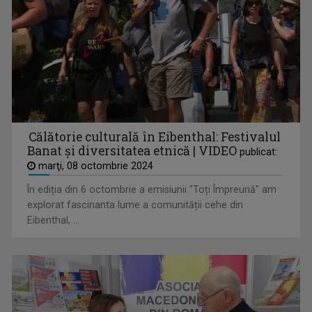
LITERATURA LA CRAIOVA
În fiecare joi, alături de invitații săi, ...
Călătorie culturală în Eibenthal: Festivalul
Banat și diversitatea etnică | VIDEO
publicat:
marţi, 08 octombrie 2024
În ediția din 6 octombrie a emisiunii "Toți Împreună" am
explorat fascinanta lume a comunității cehe din
TELEJURNAL REGIONAL TVR CRAIOVA
Eibenthal, ...
Informații verificate, de interes pentru ...